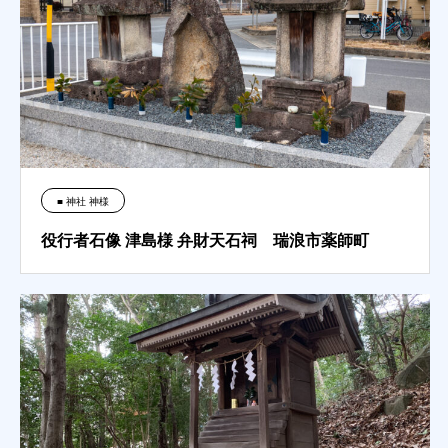
■ 神社 神様
役行者石像 津島様 弁財天石祠 瑞浪市薬師町