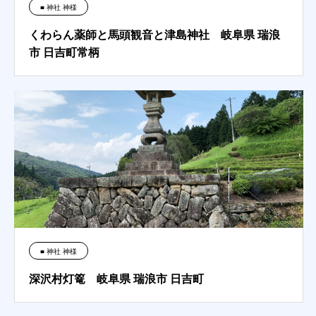
■ 神社 神様
くわらん薬師と馬頭観音と津島神社 岐阜県 瑞浪
市 日吉町常柄
■ 神社 神様
深沢村灯篭 岐阜県 瑞浪市 日吉町