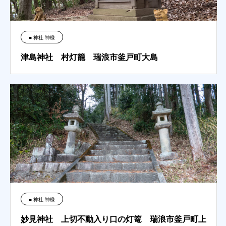
■ 神社 神様
津島神社 村灯籠 瑞浪市釜戸町大島
■ 神社 神様
妙見神社 上切不動入り口の灯篭 瑞浪市釜戸町上