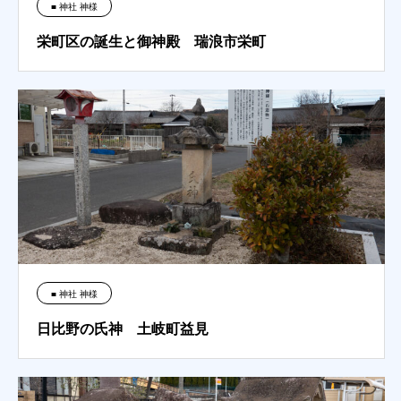
■ 神社 神様
栄町区の誕生と御神殿 瑞浪市栄町
■ 神社 神様
日比野の氏神 土岐町益見