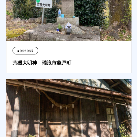
■ 神社 神様
荒磯大明神 瑞浪市釜戸町