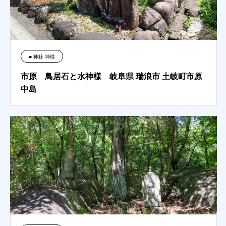
■ 神社 神様
市原 鳥居石と水神様 岐阜県 瑞浪市 土岐町市原
中島