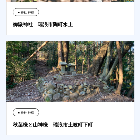
■ 神社 神様
御嶽神社 瑞浪市陶町水上
■ 神社 神様
秋葉様と山神様 瑞浪市土岐町下町