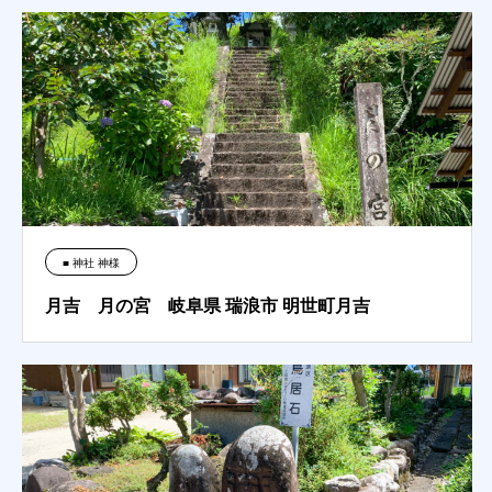
■ 神社 神様
月吉 月の宮 岐阜県 瑞浪市 明世町月吉