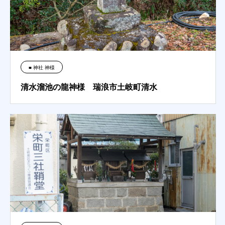
■ 神社 神様
清水溜池の龍神様 瑞浪市土岐町清水