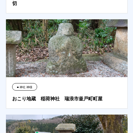
切
■ 神社 神様
おこり地蔵 稲荷神社 瑞浪市釜戸町町屋