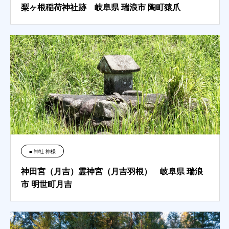
梨ヶ根稲荷神社跡 岐阜県 瑞浪市 陶町猿爪
■ 神社 神様
神田宮（月吉）霊神宮（月吉羽根） 岐阜県 瑞浪
市 明世町月吉