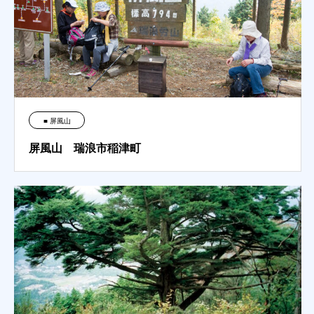
■ 屏風山
屏風山 瑞浪市稲津町