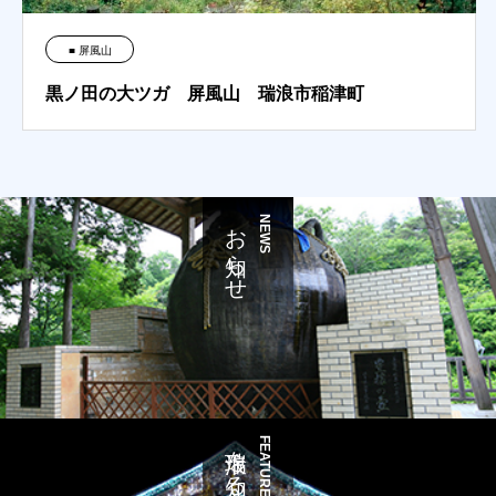
■ 屏風山
黒ノ田の大ツガ 屏風山 瑞浪市稲津町
お知らせ
NEWS
瑞浪を知る
FEATURE