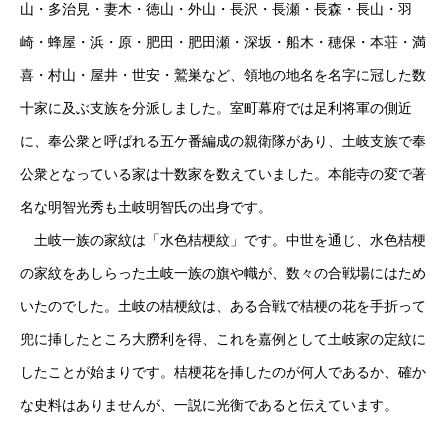
山・多治見・妻木・徳山・外山・長沢・長瀬・長森・長山・羽
崎・蜂屋・浜・原・肥田・肥田瀬・深坂・船木・穂保・本荘・満
喜・村山・屋井・世安・鷲巣など、領地の地名を名字に冠した数
十家に及ぶ支族を分派しました。室町幕府では足利将軍の側近
に、奉公衆と呼ばれる五ケ番編成の親衛隊があり、土岐支族で奉
公衆となっている家は十数家を数えていました。本能寺の変で著
名な明智光秀も土岐明智氏の出身です。
土岐一族の家紋は「水色桔梗紋」です。中世を通じ、水色桔梗
の家紋をあしらった土岐一族の旗や幟が、数々の合戦場にはため
いたのでした。土岐の桔梗紋は、ある合戦で桔梗の花を手折って
兜に挿したところ大朥利を得、これを嘉例として土岐家の定紋に
したことが始まりです。桔梗花を挿したのが何人であるか、確か
な史料はありませんが、一説に光衡であると伝えています。