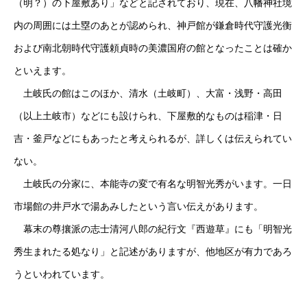
（明？）の下屋敷あり」などと記されており、現在、八幡神社境
内の周囲には土塁のあとが認められ、神戸館が鎌倉時代守護光衡
および南北朝時代守護頼貞時の美濃国府の館となったことは確か
といえます。
土岐氏の館はこのほか、清水（土岐町）、大富・浅野・高田
（以上土岐市）などにも設けられ、下屋敷的なものは稲津・日
吉・釜戸などにもあったと考えられるが、詳しくは伝えられてい
ない。
土岐氏の分家に、本能寺の変で有名な明智光秀がいます。一日
市場館の井戸水で湯あみしたという言い伝えがあります。
幕末の尊攘派の志士清河八郎の紀行文『西遊草』にも「明智光
秀生まれたる処なり」と記述がありますが、他地区が有力であろ
うといわれています。