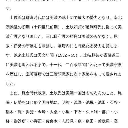
す。
土岐氏は鎌倉時代には美濃の武士団で最大の勢力となり、南北
朝動乱の初期（十四世紀前期）、土岐頼貞が足利尊氏に従って美
濃守護となりました。三代目守護の頼康は美濃のみでなく、尾
張・伊勢の守護をも兼務し、幕府内にも隠然たる勢力を持ちま
す。以来土岐氏は天文年間（1532～55）、土岐頼芸が斎藤道三
に美濃を追われるまで、十一代 二百余年間にわたって美濃守護
を歴任し、室町幕府では三管領職家に次ぐ家格をもって遇されま
した。
また、鎌倉時代以来、土岐氏は美濃一国はもちろんのこと、尾
張・伊勢をはじめ全国各地に、明智・浅野・池尻・池田・石谷・
稲木・乾・揖斐・今峰・大桑・小里・下石・久々利・郡戸・小
柿・御器所・小弾正・佐良木・志段見・島・島田・曽我屋・高