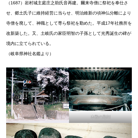
（1687）岩村城主庭庄之助氏音再建。爾来寺僧に祭祀を奉仕さ
せ、郷土氏子に維持経営に当らせ、明治維新の頃神仏分離により
寺僧を廃して、神職として専ら祭祀を勤めた。平成17年社務所を
改新築した。又、土岐氏の家臣明智の子孫として光秀誕生の碑が
境内に立てられている。
（岐阜県神社名鑑より）
本殿の彫刻