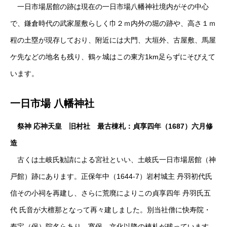
一日市場居館の跡は現在の一日市場八幡神社境内がその中心
で、鎌倉時代の武家屋敷らしく巾２ｍ内外の堀の跡や、高さ１ｍ
程の土塁が現存しており、附近には大門、大垣外、古屋敷、馬屋
ケ先などの地名も残り、鶴ヶ城はこの東方1km足らずにそびえて
います。
一日市場 八幡神社
祭神 応神天皇 旧村社 最古棟札：貞享四年（1687）六月修
造
古くは土岐氏勧請による宮社といい、土岐氏一日市場居館（神
戸館）跡にあります。正保年中（1644-7）岩村城主 丹羽初代氏
信その小祠を再建し、さらに荒廃によりこの貞享四年 丹羽氏五
代 氏音が大檀那となって再々建しました。別当社僧に快寿院・
寿宝（保）院名らあり、寛保．文化以降の棟札が残っています。