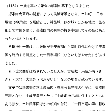
（1184）一族を率いて鎌倉の頼朝の幕下となりました。
源家鎌倉幕府の開府によって美濃守護となり、土岐町 一日市
場館（神戸館）を居館とし、神箆城（鶴ケ城）ほか各地に一族を
配して本拠を整え、美濃国内の兵馬の権を掌握してその任にあた
ったと伝えられます。
八幡神社一帯は、土岐氏が平安末期から室町時代にかけて美濃
国を統治する拠点とした一日市場館（ひといちばやかた）があり
ました。
もう舘の面影は残されていませんが、古屋敷・馬屋が崎（さ
き）・大門・大垣外（おおがいと）などの地名が残っています。
文献では群書類従本土岐系図・尊卑分脈光衡の付記に「美濃国
守護となり、土岐美濃守と号して土岐郡神戸城に住す」とともに
あるほか、土岐氏系図ほかの頼貞の付記に「一日市場の里に頼政