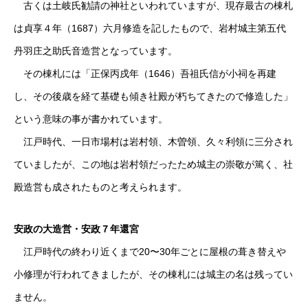
古くは土岐氏勧請の神社といわれていますが、現存最古の棟札
は貞享４年（1687）六月修造を記したもので、岩村城主第五代
丹羽庄之助氏音造営となっています。
その棟札には「正保丙戌年（1646）吾祖氏信が小祠を再建
し、その後歳を経て基礎も傾き社殿が朽ちてきたので修造した」
という意味の事が書かれています。
江戸時代、一日市場村は岩村領、木曽領、久々利領に三分され
ていましたが、この地は岩村領だったため城主の崇敬が篤く、社
殿造営も成されたものと考えられます。
安政の大造営・安政７年還宮
江戸時代の終わり近くまで20〜30年ごとに屋根の葺き替えや
小修理が行われてきましたが、その棟札には城主の名は残ってい
ません。