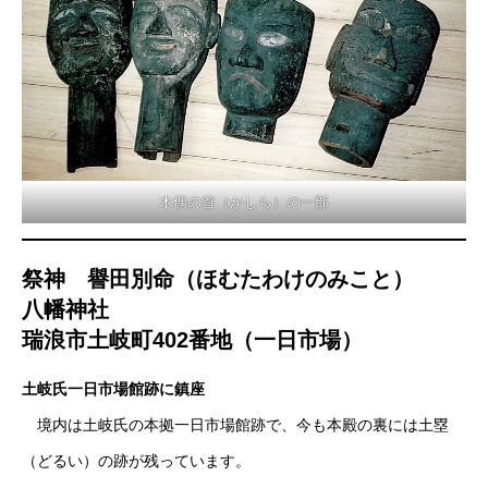
木偶の首（かしら）の一部
祭神 譽田別命（ほむたわけのみこと）
八幡神社
瑞浪市土岐町402番地（一日市場）
土岐氏一日市場館跡に鎮座
境内は土岐氏の本拠一日市場館跡で、今も本殿の裏には土塁
（どるい）の跡が残っています。