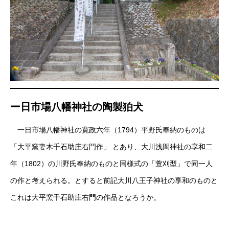
ー日市場八幡神社の陶製狛犬
一日市場八幡神社の寛政六年（1794）平野氏奉納のものは
「大平窯妻木千石助庄右門作」 とあり、大川浅間神社の享和二
年（1802）の川野氏奉納のものと同様式の「萱刈型」で同一人
の作と考えられる。とすると前記大川八王子神社の享和のものと
これは大平窯千石助庄右門の作品となろうか。