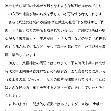
神社を含む周囲の土地が方形となるような地割が描かれており、
この方形の地割が館の名残を示している可能性も考えられます。
さらに周辺には“税の免除された武士の直営田”を意味する「門
田」・「佃」などの字名も残されているほか、詳細な場所は不明
ながら「古屋敷」・「馬屋が崎」・「大門」などの地名（通称地
名）も残されているなど、かつて武士の館が存在した可能性を濃
厚に暗示しています。
加えて、八幡神社の周辺ではこれまでに平安時代末期～南北朝
時代の中国陶磁や古瀬戸などの高級食器、また宴会などに用いら
れる土器の皿（かわらけ）などの破片も採集されており、付近に
は大きな経済力・権力を有する人物・一族が居住していたと考え
られます。
以上のように、間接的な証拠ではありますが、当地に“土岐一