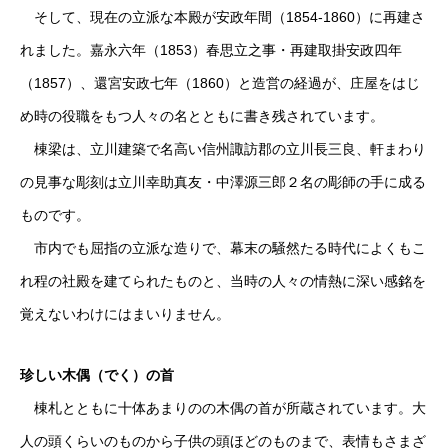
そして、現在の立派な本殿が安政年間（1854-1860）に再建さ
れました。嘉永六年（1853）春思立之事・再建取掛安政四年
（1857）、還宮安政七年（1860）と造営の経過が、庄屋をはじ
め時の役職をもつ人々の名とともに書き残されています。
棟梁は、立川建築で名高い信州諏訪郡の立川長三良、軒まわり
の見事な彫刻は立川幸助真友・中澤源三郎２名の彫師の手に成る
ものです。
市内でも屈指の立派な造りで、幕末の騒然たる時代によくもこ
れ程の社殿を建てられたものと、当時の人々の情熱に深い感銘を
覚えないわけにはまいりません。
珍しい木偶（でく）の首
棟札とともに十体あまりのの木偶の首が所蔵されています。大
人の頭くらいのものから子供の頭ほどのものまで、表情もさまざ