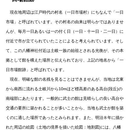
現在地周辺は江戸時代の村名（一日市場村）にちなんで「一日
市場」と呼ばれています。その村名の由来は明らかではありませ
んが、毎月一日あるいは一の付く日（一日・十ー日・二一日）に
付近で市が立てられていたことによると考えられています。そし
て、この八幡神社付近は土岐一族の始祖とされる光衡が、その本
拠として館を構えた場所と伝えられており、上記の地名から「一
日市場館跡」と呼ばれています。
現在、明確な館の名残を見ることはできませんが、当地は北東
から南西に流れる土岐川から10mほど標高差のある高台(段丘)の
南端部にあたります。一般的に武士の館は見晴らしの良い高台や
交通の要所に築かれることが多いことから、当地も武士が館を築
くのに適した場所であったとみられます。また、明治８年に描か
れた周辺の絵図（土地の境界を描いた絵図：地割図)には、八幡