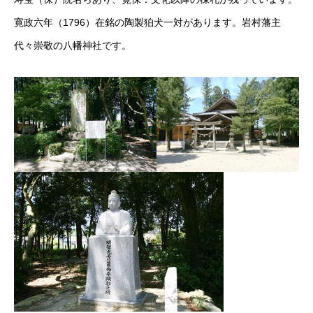
寛政六年（1796）在銘の陶製狛犬一対があります。岩村藩主
代々崇敬の八幡神社です。