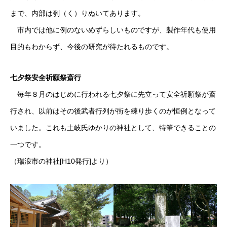
まで、内部は刳（く）りぬいてあります。
市内では他に例のないめずらしいものですが、製作年代も使用
目的もわからず、今後の研究が待たれるものです。
七夕祭安全祈願祭斎行
毎年８月のはじめに行われる七夕祭に先立って安全祈願祭が斎
行され、以前はその後武者行列が街を練り歩くのが恒例となって
いました。これも土岐氏ゆかりの神社として、特筆できることの
一つです。
（瑞浪市の神社[H10発行]より）