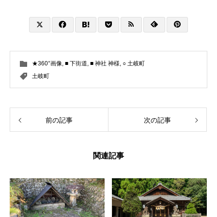
★360°画像
,
■ 下街道
,
■ 神社 神様
,
○ 土岐町
土岐町
前の記事
次の記事
関連記事