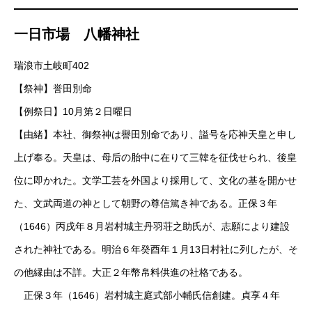
一日市場 八幡神社
瑞浪市土岐町402
【祭神】誉田別命
【例祭日】10月第２日曜日
【由緒】本社、御祭神は譽田別命であり、謚号を応神天皇と申し
上げ奉る。天皇は、母后の胎中に在りて三韓を征伐せられ、後皇
位に即かれた。文学工芸を外国より採用して、文化の基を開かせ
た、文武両道の神として朝野の尊信篤き神である。正保３年
（1646）丙戌年８月岩村城主丹羽荘之助氏が、志願により建設
された神社である。明治６年癸酉年１月13日村社に列したが、そ
の他縁由は不詳。大正２年幣帛料供進の社格である。
正保３年（1646）岩村城主庭式部小輔氏信創建。貞享４年