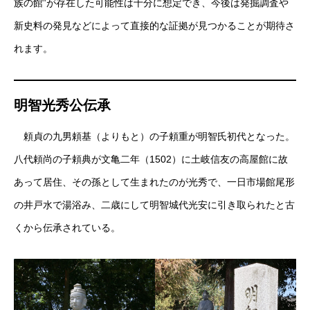
族の館”が存在した可能性は十分に想定でき、今後は発掘調査や
新史料の発見などによって直接的な証拠が見つかることが期待さ
れます。
明智光秀公伝承
頼貞の九男頼基（よりもと）の子頼重が明智氏初代となった。
八代頼尚の子頼典が文亀二年（1502）に土岐信友の高屋館に故
あって居住、その孫として生まれたのが光秀で、一日市場館尾形
の井戸水で湯浴み、二歳にして明智城代光安に引き取られたと古
くから伝承されている。