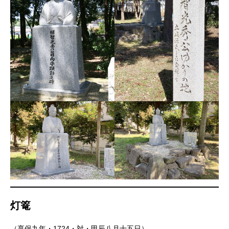
灯篭
（享保九年・1724・対・甲辰八月十五日）