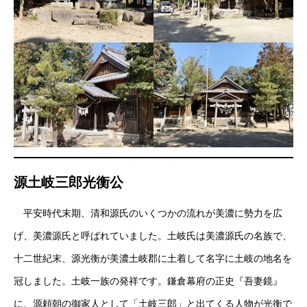
源土岐三郎光衡公
平安時代末期、清和源氏のいくつかの流れが美濃に勢力を広
げ、美濃源氏と呼ばれていました。土岐氏は美濃源氏の名族で、
十二世紀末、源光衡が美濃土岐郡に土着して名字に土岐の地名を
冠しました。土岐一族の発祥です。鎌倉幕府の正史『吾妻鏡』
に、源頼朝の御家人として「土岐三郎」と出てくる人物が光衡で