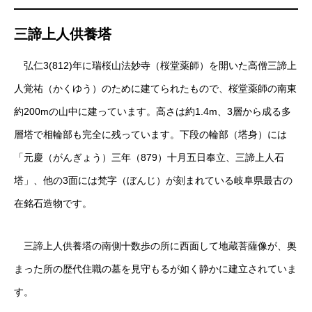
三諦上人供養塔
弘仁3(812)年に瑞桜山法妙寺（桜堂薬師）を開いた高僧三諦上
人覚祐（かくゆう）のために建てられたもので、桜堂薬師の南東
約200mの山中に建っています。高さは約1.4m、3層から成る多
層塔で相輪部も完全に残っています。下段の輪部（塔身）には
「元慶（がんぎょう）三年（879）十月五日奉立、三諦上人石
塔」、他の3面には梵字（ぼんじ）が刻まれている岐阜県最古の
在銘石造物です。
三諦上人供養塔の南側十数歩の所に西面して地蔵菩薩像が、奥
まった所の歴代住職の墓を見守もるが如く静かに建立されていま
す。