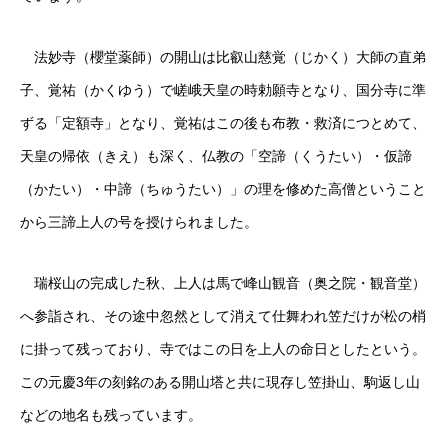
法妙寺（櫻堂薬師）の開山は比叡山慈覚（じかく）大師の直弟
子、覚祐（かくゆう）で嵯峨天皇の時勅願寺となり、国分寺に準
ずる「定額寺」となり、覚祐はこの後も布教・救済につとめて、
天皇の帰依（きえ）も深く、仏教の「空諦（くうたい）・仮諦
（かたい）・中諦（ちゅうたい）」の理を修めた高僧ということ
から三諦上人の号を授けられました。
瑞桜山の完成した秋、上人は馬で峰山観音（奥之院・観音堂）
へ参詣され、その途中忽然として消えて仕舞われ笠だけが松の梢
に掛って残っており、寺ではこの日を上人の命日としたという。
この元慶3年の刻銘のある開山塔と共に現存し笠掛山、駒返し山
などの地名も残っています。