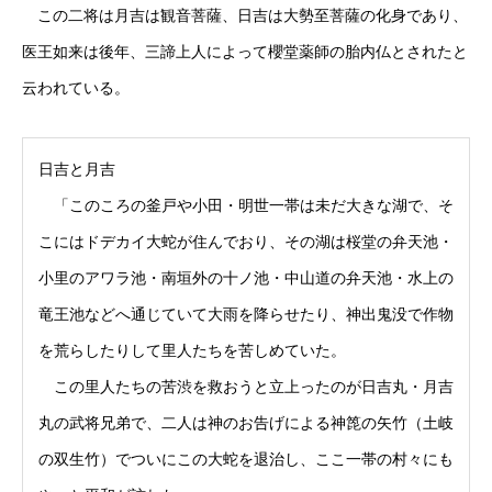
この二将は月吉は観音菩薩、日吉は大勢至菩薩の化身であり、
医王如来は後年、三諦上人によって櫻堂薬師の胎内仏とされたと
云われている。
日吉と月吉
「このころの釜戸や小田・明世一帯は未だ大きな湖で、そ
こにはドデカイ大蛇が住んでおり、その湖は桜堂の弁天池・
小里のアワラ池・南垣外の十ノ池・中山道の弁天池・水上の
竜王池などへ通じていて大雨を降らせたり、神出鬼没で作物
を荒らしたりして里人たちを苦しめていた。
この里人たちの苦渋を救おうと立上ったのが日吉丸・月吉
丸の武将兄弟で、二人は神のお告げによる神箆の矢竹（土岐
の双生竹）でついにこの大蛇を退治し、ここ一帯の村々にも