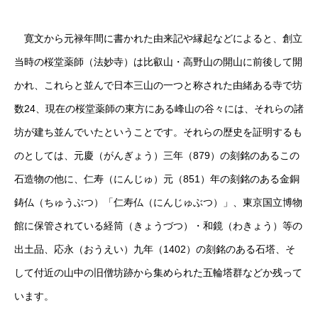
寛文から元禄年間に書かれた由来記や縁起などによると、創立
当時の桜堂薬師（法妙寺）は比叡山・高野山の開山に前後して開
かれ、これらと並んで日本三山の一つと称された由緒ある寺で坊
数24、現在の桜堂薬師の東方にある峰山の谷々には、それらの諸
坊が建ち並んでいたということです。それらの歴史を証明するも
のとしては、元慶（がんぎょう）三年（879）の刻銘のあるこの
石造物の他に、仁寿（にんじゅ）元（851）年の刻銘のある金銅
鋳仏（ちゅうぶつ）「仁寿仏（にんじゅぶつ）」、東京国立博物
館に保管されている経筒（きょうづつ）・和鏡（わきょう）等の
出土品、応永（おうえい）九年（1402）の刻銘のある石塔、そ
して付近の山中の旧僧坊跡から集められた五輪塔群などか残って
います。