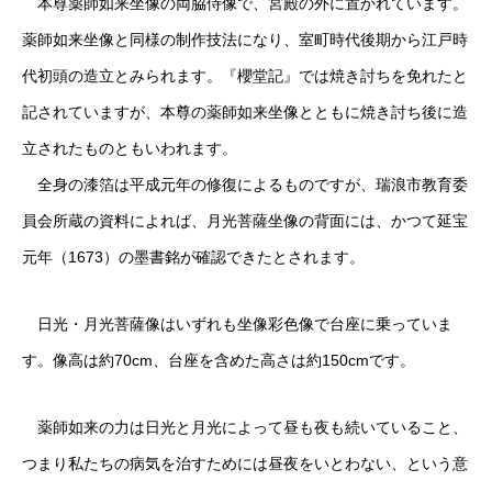
本尊薬師如来坐像の両脇侍像で、宮殿の外に置かれています。
薬師如来坐像と同様の制作技法になり、室町時代後期から江戸時
代初頭の造立とみられます。『櫻堂記』では焼き討ちを免れたと
記されていますが、本尊の薬師如来坐像とともに焼き討ち後に造
立されたものともいわれます。
全身の漆箔は平成元年の修復によるものですが、瑞浪市教育委
員会所蔵の資料によれば、月光菩薩坐像の背面には、かつて延宝
元年（1673）の墨書銘が確認できたとされます。
日光・月光菩薩像はいずれも坐像彩色像で台座に乗っていま
す。像高は約70cm、台座を含めた高さは約150cmです。
薬師如来の力は日光と月光によって昼も夜も続いていること、
つまり私たちの病気を治すためには昼夜をいとわない、という意