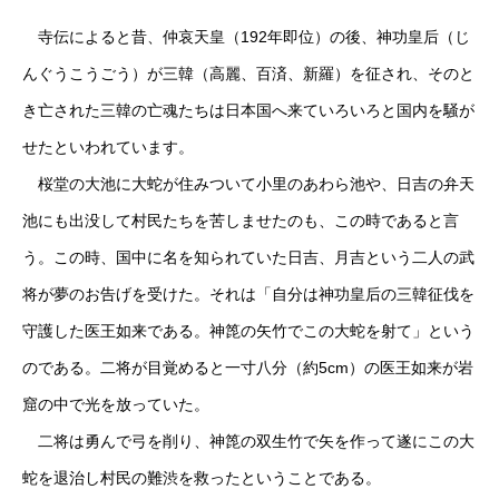
寺伝によると昔、仲哀天皇（192年即位）の後、神功皇后（じ
んぐうこうごう）が三韓（高麗、百済、新羅）を征され、そのと
き亡された三韓の亡魂たちは日本国へ来ていろいろと国内を騒が
せたといわれています。
桜堂の大池に大蛇が住みついて小里のあわら池や、日吉の弁天
池にも出没して村民たちを苦しませたのも、この時であると言
う。この時、国中に名を知られていた日吉、月吉という二人の武
将が夢のお告げを受けた。それは「自分は神功皇后の三韓征伐を
守護した医王如来である。神箆の矢竹でこの大蛇を射て」という
のである。二将が目覚めると一寸八分（約5cm）の医王如来が岩
窟の中で光を放っていた。
二将は勇んで弓を削り、神箆の双生竹で矢を作って遂にこの大
蛇を退治し村民の難渋を救ったということである。