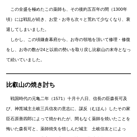
この全盛を極めたこの薬師も、その後約五百年の間（1300年
頃）には戦乱が続き、お堂・お寺も次々と荒れて少なくなり、衰
退してしまいました。
しかし、この頃鎌倉幕府から、お寺の領地を頂いて修理・修復
をし、お寺の数が24と以前の勢いを取り戻し比叡山の末寺となっ
て続いていました。
比叡山の焼き討ち
戦国時代の元亀二年（1571）十月十八日、信長の臣森長可及
び、神箆城主土岐三兵信友の意志に、謀反（むほん）したその家
臣石原善四郎によって焼かれたが、間もなく薬師を焼いたことを
悔いた森長可と、薬師焼失を惜しんだ城主 土岐信友とによっ