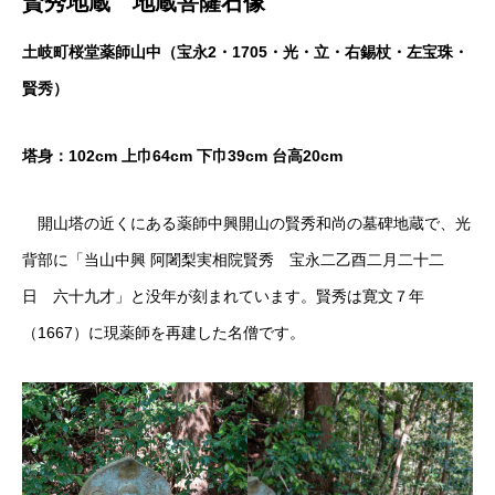
賢秀地蔵 地蔵菩薩石像
土岐町桜堂薬師山中（宝永2・1705・光・立・右錫杖・左宝珠・
賢秀）
塔身：102cm 上巾64cm 下巾39cm 台高20cm
開山塔の近くにある薬師中興開山の賢秀和尚の墓碑地蔵で、光
背部に「当山中興 阿闍梨実相院賢秀 宝永二乙酉二月二十二
日 六十九才」と没年が刻まれています。賢秀は寛文７年
（1667）に現薬師を再建した名僧です。