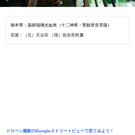
御本尊：薬師瑠璃光如来（十二神将・聖観世音菩薩）
宗派：（元）天台宗 （現）信光寺所属
ドローン撮影のGoogleストリートビューで見てみよう！