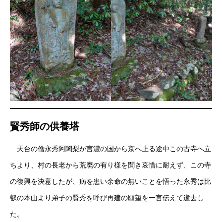
賢秀師の供養塔
天台の僧永秀阿闍梨が言濃の国から京へ上る途中この古寺へ立
ちより、村の長老から荒廃の有り様を聞き哀惜に耐えず、この寺
の復興を決意したが、病を患い余命の無いことを悟った永秀は比
叡の本山より弟子の賢秀を呼び再建の願望を一言伝えて逝去し
た。