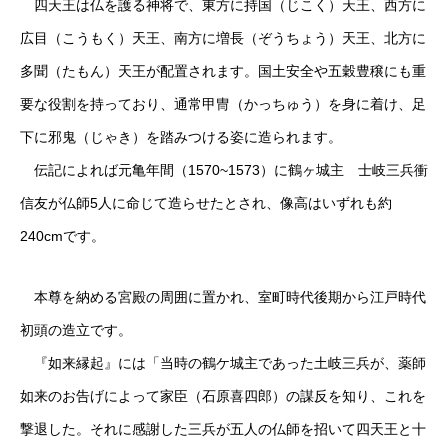
四天王は仏を護る神将で、東方に持国（じこく）天王、西方に
広目（こうもく）天王、南方に増長（ぞうちょう）天王、北方に
多聞（たもん）天王が配置されます。国土安全や五穀豊穣にも重
要な役割を持っており、通常甲冑（かっちゅう）を身に着け、足
下に邪鬼（じゃき）を踏みつける姿に造られます。
伝記によれば元亀年間（1570~1573）に鶴ヶ城主 士岐三兵衝
信友が仏師5人に命じて造らせたとされ、像高はいずれも約
240cmです。
本尊を納める宮殿の周囲に置かれ、室町時代後期から江戸時代
初頭の造立です。
『如来縁起』には「当時の鶴ケ城主であった土岐三兵が、薬師
如来のお告げによって家臣（石原喜四郎）の謀反を知り、これを
撃退した。それに感謝した三兵が五人の仏師を招いて四天王と十