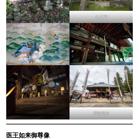
仁王門
櫻堂薬師
医王如来御尊像