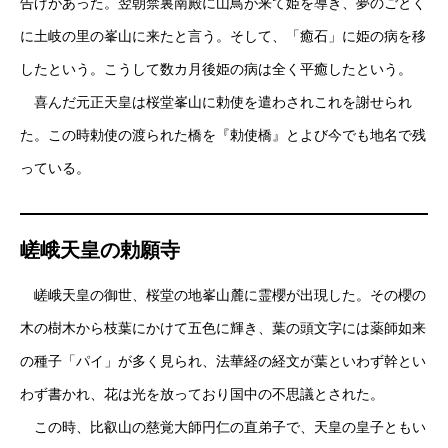
告げがあった。翌朝禁裏南殿に山鳥が来て姫を導き、夢のごとく
に土岐の里の峯山に来たと言う。そして、「癒石」に姫の病を移
したという。こうして数カ月後姫の病は全く平癒したという。
喜んだ元正天皇は桜堂峯山に勅使を遣わされこれを謝せられ
た。この時勅使の渡られた橋を『勅使橋』とよび今でも地名で残
っている。
嵯峨天皇の勅願寺
嵯峨天皇の御世、桜堂の地峯山麓に霊櫻が出現した。その櫻の
木の樹木から枝葉にかけて五色に輝き、葉の頭文字には薬師如来
の種子「パイ」が多く見られ、法華経の経文が葉といわず幹とい
わず書かれ、花は光を放っており国中の不思議とされた。
この時、比叡山の慈覚大師円仁の直弟子で、天皇の皇子ともい