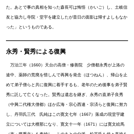
た。あとで事の真相を知った森長可は悔悟（かいご）し、土岐信
友と協力し寺院・堂宇を建立したが昔日の面影は帰すよしもなか
った」というものである。
永秀・賢秀による復興
万治三年（1660）天台の高僧・修善院 少僧都永秀が上洛の
途中、薬師の荒廃を惜しんで再興を発念（ほつねん）、帰山を止
めて弟子僧らと共に復興に着手するも、老年のため後事を弟子賢
秀に託して亡くなった。賢秀は遺志を継ぎ、永秀の直弟子良秀
（中興二代権大僧都）ほか広海・宗心西連・宗済らと復興に努力
し、丹羽氏三代 氏純はこの寛文七年（1667）落成の現堂宇建
立については大檀那になり、寛文十一年（1671）には寛文絵馬
（市・県重文）を奉納し、このあとの分派 松平氏も代々喜捨を