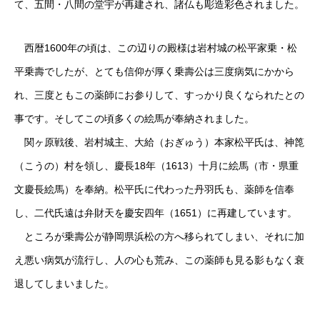
て、五間・八間の堂宇が再建され、諸仏も彫造彩色されました。
西暦1600年の頃は、この辺りの殿様は岩村城の松平家乗・松
平乗壽でしたが、とても信仰が厚く乗壽公は三度病気にかから
れ、三度ともこの薬師にお参りして、すっかり良くなられたとの
事です。そしてこの頃多くの絵馬が奉納されました。
関ヶ原戦後、岩村城主、大給（おぎゅう）本家松平氏は、神箆
（こうの）村を領し、慶長18年（1613）十月に絵馬（市・県重
文慶長絵馬）を奉納。松平氏に代わった丹羽氏も、薬師を信奉
し、二代氏遠は弁財天を慶安四年（1651）に再建しています。
ところが乗壽公が静岡県浜松の方へ移られてしまい、それに加
え悪い病気が流行し、人の心も荒み、この薬師も見る影もなく衰
退してしまいました。