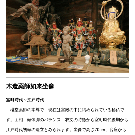
木造薬師如来坐像
室町時代～江戸時代
櫻堂薬師の本尊で、現在は宮殿の中に納められている秘仏で
す。面相、頭体脚のバランス、衣文の特徴から室町時代後期から
江戸時代初頭の造立とみられます。坐像で高さ70cm、台座から