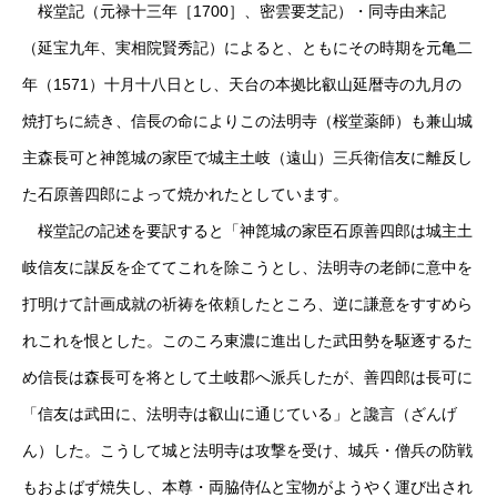
桜堂記（元禄十三年［1700］、密雲要芝記）・同寺由来記
（延宝九年、実相院賢秀記）によると、ともにその時期を元亀二
年（1571）十月十八日とし、天台の本拠比叡山延暦寺の九月の
焼打ちに続き、信長の命によりこの法明寺（桜堂薬師）も兼山城
主森長可と神箆城の家臣で城主土岐（遠山）三兵衛信友に離反し
た石原善四郎によって焼かれたとしています。
桜堂記の記述を要訳すると「神箆城の家臣石原善四郎は城主土
岐信友に謀反を企ててこれを除こうとし、法明寺の老師に意中を
打明けて計画成就の祈祷を依頼したところ、逆に謙意をすすめら
れこれを恨とした。このころ東濃に進出した武田勢を駆逐するた
め信長は森長可を将として土岐郡へ派兵したが、善四郎は長可に
「信友は武田に、法明寺は叡山に通じている」と讒言（ざんげ
ん）した。こうして城と法明寺は攻撃を受け、城兵・僧兵の防戦
もおよばず焼失し、本尊・両脇侍仏と宝物がようやく運び出され