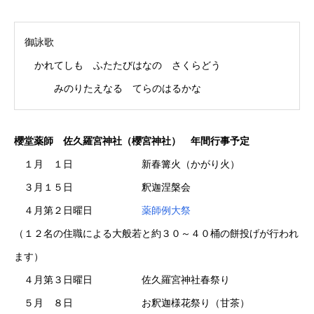
御詠歌
かれてしも ふたたびはなの さくらどう
みのりたえなる てらのはるかな
櫻堂薬師 佐久羅宮神社（櫻宮神社） 年間行事予定
１月 １日 新春篝火（かがり火）
３月１５日 釈迦涅槃会
４月第２日曜日
薬師例大祭
（１２名の住職による大般若と約３０～４０桶の餅投げが行われ
ます）
４月第３日曜日 佐久羅宮神社春祭り
５月 ８日 お釈迦様花祭り（甘茶）