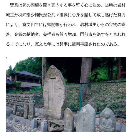
賢秀は師の願望を聞き完うする事を堅く心に決め、当時の岩村
城主丹羽式部少輔氏澄公共々復興に心身を賭して成し遂げた努力
により、寛文四年には御開帳が行われ、岩村城主からの宝物の寄
進、金銭の献納者、参拝者も益々増加、門前市を為すをと言われ
るまでになり、寛文七年には見事に復興再建されたのである。