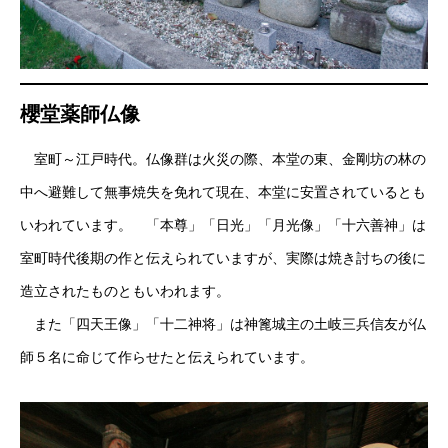
櫻堂薬師仏像
室町～江戸時代。仏像群は火災の際、本堂の東、金剛坊の林の
中へ避難して無事焼失を免れて現在、本堂に安置されているとも
いわれています。 「本尊」「日光」「月光像」「十六善神」は
室町時代後期の作と伝えられていますが、実際は焼き討ちの後に
造立されたものともいわれます。
また「四天王像」「十二神将」は神篦城主の土岐三兵信友が仏
師５名に命じて作らせたと伝えられています。