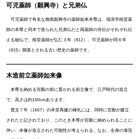
可児薬師（願興寺）と兄弟仏
可児薬師で有名な御嵩願興寺の薬師如来本尊は、瑞浪市桜堂薬
師の本尊と同木で造られた兄弟仏だと両薬師の寺伝がそれぞれ伝
える秘仏で、桜堂薬師が弘仁３年（812）、可児薬師が同６年
（815）開基とされる古い歴史の薬師です。
木造前立薬師如来像
本尊を納める宮殿の前に置かれる前立像で、江戸時代の造立
で、高さは約150cmあります。
寛文７年（1667）の本堂再建の棟札には、同時に宮殿が建立
されたと記されており、このとき本尊が宮殿に納められることに
伴い、本像が造立された可能性が考えられる。なお、全身の漆箔