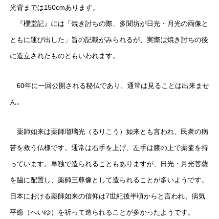
光背までは150cmあります。
『櫻堂記』には「焼き討ちの際、多聞坊が日光・月光の両像と
ともに運び出した」旨の記載がみられるが、実際は焼き討ちの後
に造立されたものともいわれます。
60年に一回公開される秘仏であり、通常は見ることは出来ませ
ん。
薬師如来は薬師瑠璃光（るりこう）如来とも言われ、民衆の病
苦を救う仏様です。通常は右手を上げ、左手は膝の上で薬壷を持
っています。単独で造られることもありますが、日光・月光菩薩
を脇に配置し、薬師三尊像として造られることが多いようです。
日本における薬師如来の信仰は7世紀後半頃からと言われ、病気
平癒（へいゆ）を祈って造られることが多かったようです。