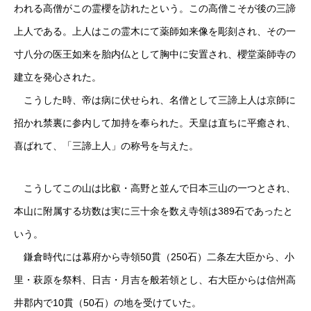
われる高僧がこの霊櫻を訪れたという。この高僧こそが後の三諦
上人である。上人はこの霊木にて薬師如来像を彫刻され、その一
寸八分の医王如来を胎内仏として胸中に安置され、櫻堂薬師寺の
建立を発心された。
こうした時、帝は病に伏せられ、名僧として三諦上人は京師に
招かれ禁裏に参内して加持を奉られた。天皇は直ちに平癒され、
喜ばれて、「三諦上人」の称号を与えた。
こうしてこの山は比叡・高野と並んで日本三山の一つとされ、
本山に附属する坊数は実に三十余を数え寺領は389石であったと
いう。
鎌倉時代には幕府から寺領50貫（250石）二条左大臣から、小
里・萩原を祭料、日吉・月吉を般若領とし、右大臣からは信州高
井郡内で10貫（50石）の地を受けていた。