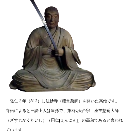
弘仁３年（812）に法妙寺（櫻堂薬師）を開いた高僧です。
寺伝によると三諦上人は皇孫で、第3代天台宗 座主慈覚大師
（ざすじかくたいし）（円仁[えんにん]）の高弟であると言われ
ています。