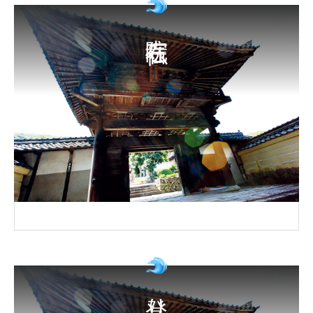
寺院 石仏
登り窯