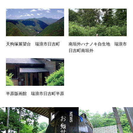
天狗塚展望台 瑞浪市日吉町
南垣外ハナノキ自生地 瑞浪市
日吉町南垣外
半原版画館 瑞浪市日吉町半原
お知らせ
NEWS