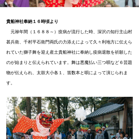
貴船神社奉納１６時頃より
元禄年間（１６８８～）疫病が流行した時、深沢の知行主山村
甚兵衛、千村平石衛門両氏の力添えによって久々利地方に伝えら
れていた獅子舞を迎え産土貴船神社に奉納し疫病退散を祈願した
のが始まりと伝えられています。舞は悪魔払い三つ唄など６芸題
物が伝えられ、太鼓大小各１、笛数本と唄によって演じられま
す。