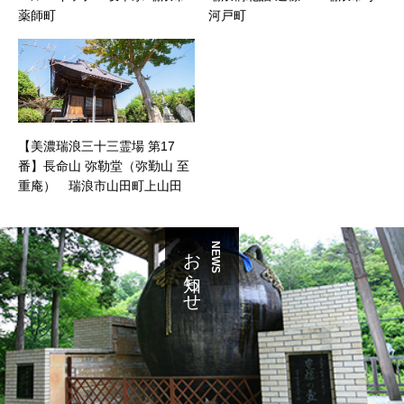
薬師町
河戸町
【美濃瑞浪三十三霊場 第17
番】長命山 弥勒堂（弥勤山 至
重庵） 瑞浪市山田町上山田
お知らせ
NEWS