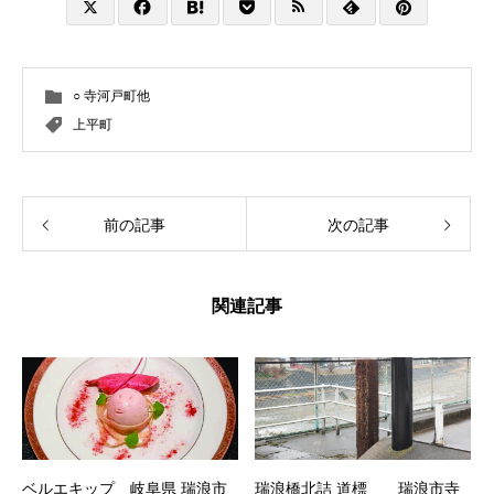
○ 寺河戸町他
上平町
前の記事
次の記事
関連記事
ベルエキップ 岐阜県 瑞浪市
瑞浪橋北詰 道標 瑞浪市寺