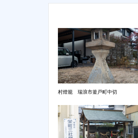
村燈籠 瑞浪市釜戸町中切