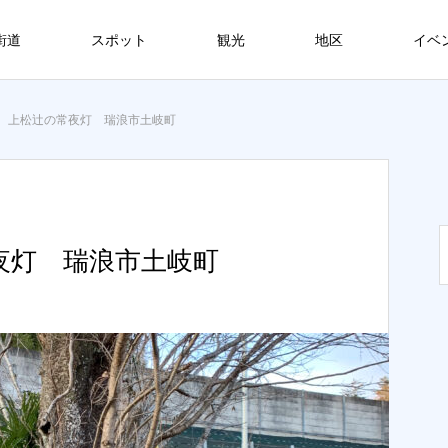
街道
スポット
観光
地区
イベ
 上松辻の常夜灯 瑞浪市土岐町
夜灯 瑞浪市土岐町