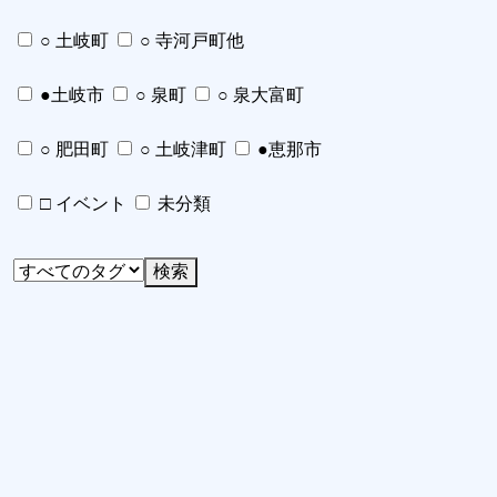
○ 土岐町
○ 寺河戸町他
●土岐市
○ 泉町
○ 泉大富町
○ 肥田町
○ 土岐津町
●恵那市
□ イベント
未分類