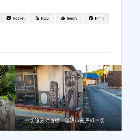
Pocket
RSS
feedly
Pin it
中切追分の道標 瑞浪市釜戸町中切