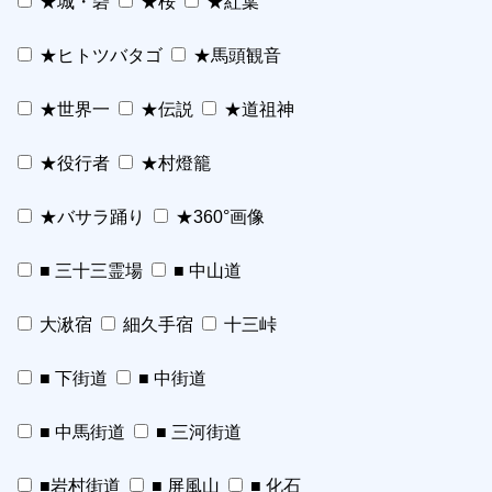
★城・砦
★桜
★紅葉
★ヒトツバタゴ
★馬頭観音
★世界一
★伝説
★道祖神
★役行者
★村燈籠
★バサラ踊り
★360°画像
■ 三十三霊場
■ 中山道
大湫宿
細久手宿
十三峠
■ 下街道
■ 中街道
■ 中馬街道
■ 三河街道
■岩村街道
■ 屏風山
■ 化石