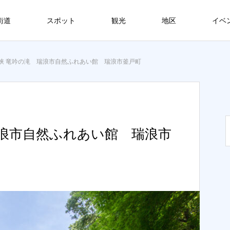
街道
スポット
観光
地区
イベ
峡 竜吟の滝 瑞浪市自然ふれあい館 瑞浪市釜戸町
瑞浪市自然ふれあい館 瑞浪市