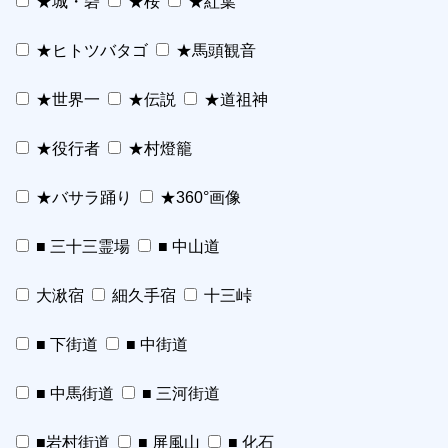
★城・砦
★桜
★紅葉
★ヒトツバタゴ
★馬頭観音
★世界一
★伝説
★道祖神
★役行者
★村燈籠
★バサラ踊り
★360°画像
■ 三十三霊場
■ 中山道
大湫宿
細久手宿
十三峠
■ 下街道
■ 中街道
■ 中馬街道
■ 三河街道
■岩村街道
■ 屏風山
■ 化石