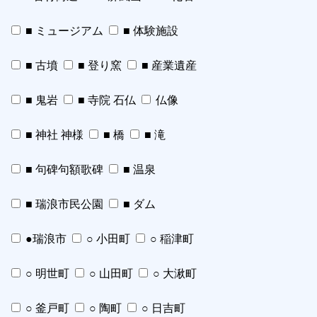
■ ミュージアム
■ 体験施設
■ 古墳
■ 登り窯
■ 産業遺産
■ 鬼岩
■ 寺院 石仏
仏像
■ 神社 神様
■ 橋
■ 滝
■ 句碑句額歌碑
■ 温泉
■ 瑞浪市民公園
■ ダム
●瑞浪市
○ 小田町
○ 稲津町
○ 明世町
○ 山田町
○ 大湫町
○ 釜戸町
○ 陶町
○ 日吉町