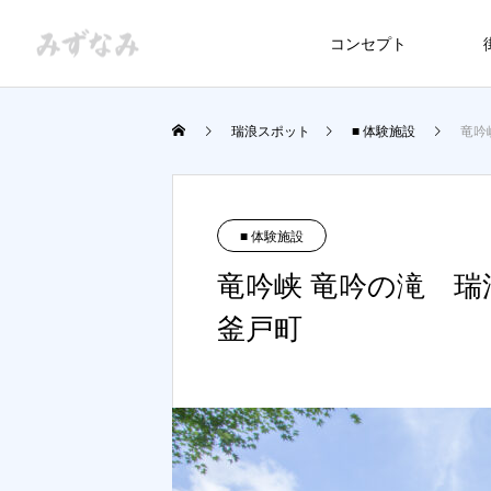
コンセプト
瑞浪スポット
■ 体験施設
竜吟
■ 体験施設
竜吟峡 竜吟の滝 
釜戸町