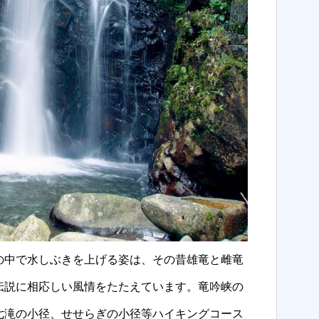
の中で水しぶきを上げる姿は、その昔雄竜と雌竜
伝説に相応しい風情をたたえています。竜吟峡の
七滝の小径、せせらぎの小径等ハイキングコース