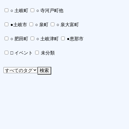
○ 土岐町
○ 寺河戸町他
●土岐市
○ 泉町
○ 泉大富町
○ 肥田町
○ 土岐津町
●恵那市
□ イベント
未分類