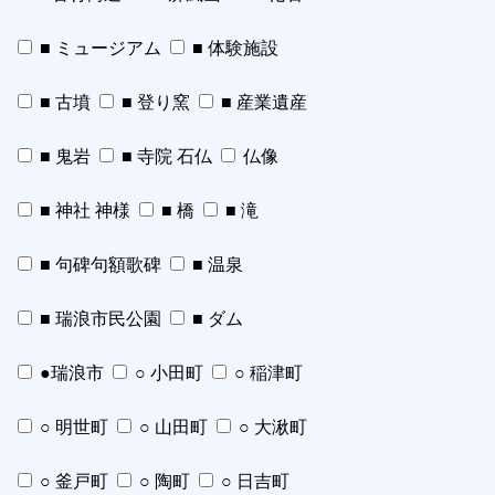
■ ミュージアム
■ 体験施設
■ 古墳
■ 登り窯
■ 産業遺産
■ 鬼岩
■ 寺院 石仏
仏像
■ 神社 神様
■ 橋
■ 滝
■ 句碑句額歌碑
■ 温泉
■ 瑞浪市民公園
■ ダム
●瑞浪市
○ 小田町
○ 稲津町
○ 明世町
○ 山田町
○ 大湫町
○ 釜戸町
○ 陶町
○ 日吉町