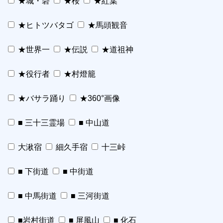
★城・砦
★桜
★紅葉
★ヒトツバタゴ
★馬頭観音
★世界一
★伝説
★道祖神
★役行者
★村燈籠
★バサラ踊り
★360°画像
■ 三十三霊場
■ 中山道
大湫宿
細久手宿
十三峠
■ 下街道
■ 中街道
■ 中馬街道
■ 三河街道
■岩村街道
■ 屏風山
■ 化石