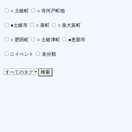
○ 土岐町
○ 寺河戸町他
●土岐市
○ 泉町
○ 泉大富町
○ 肥田町
○ 土岐津町
●恵那市
□ イベント
未分類