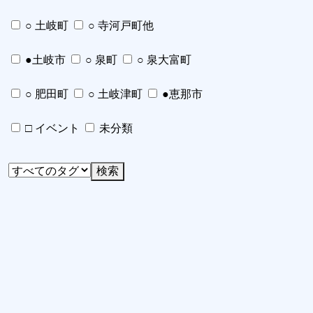
○ 土岐町
○ 寺河戸町他
●土岐市
○ 泉町
○ 泉大富町
○ 肥田町
○ 土岐津町
●恵那市
□ イベント
未分類