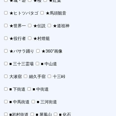
★城・砦
★桜
★紅葉
★ヒトツバタゴ
★馬頭観音
★世界一
★伝説
★道祖神
★役行者
★村燈籠
★バサラ踊り
★360°画像
■ 三十三霊場
■ 中山道
大湫宿
細久手宿
十三峠
■ 下街道
■ 中街道
■ 中馬街道
■ 三河街道
■岩村街道
■ 屏風山
■ 化石