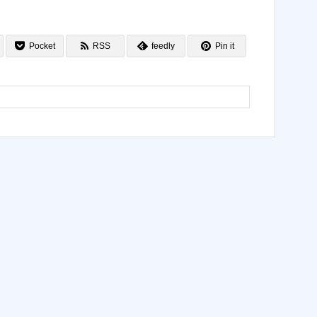
Pocket
RSS
feedly
Pin it