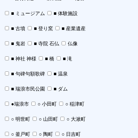
■ ミュージアム
■ 体験施設
■ 古墳
■ 登り窯
■ 産業遺産
■ 鬼岩
■ 寺院 石仏
仏像
■ 神社 神様
■ 橋
■ 滝
■ 句碑句額歌碑
■ 温泉
■ 瑞浪市民公園
■ ダム
●瑞浪市
○ 小田町
○ 稲津町
○ 明世町
○ 山田町
○ 大湫町
○ 釜戸町
○ 陶町
○ 日吉町