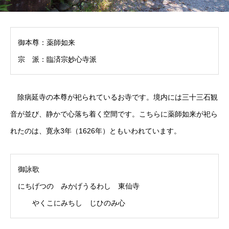
御本尊：薬師如来
宗 派：臨済宗妙心寺派
除病延寺の本尊が祀られているお寺です。境内には三十三石観
音が並び、静かで心落ち着く空間です。こちらに薬師如来が祀ら
れたのは、寛永3年（1626年）ともいわれています。
御詠歌
にちげつの みかげうるわし 東仙寺
やくこにみちし じひのみ心