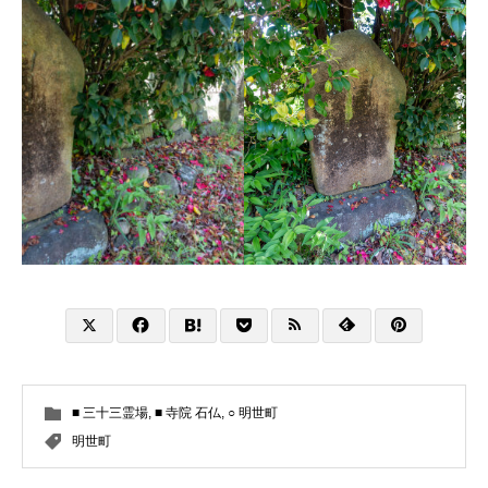
■ 三十三霊場
,
■ 寺院 石仏
,
○ 明世町
明世町