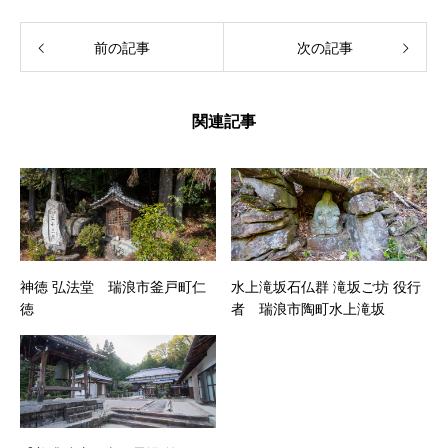
前の記事
次の記事
関連記事
神徳 弘法堂 瑞浪市釜戸町仁
水上滝坂石仏群 滝坂ご坊 役行
徳
者 瑞浪市陶町水上滝坂