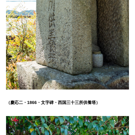
（慶応二・1866・文字碑・西国三十三所供養塔）