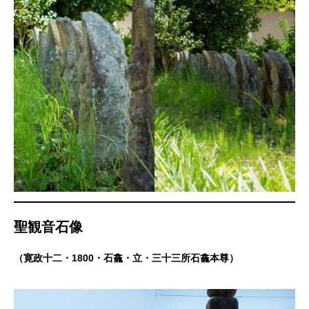
聖観音石像
（寛政十二・1800・石龕・立・三十三所石龕本尊）