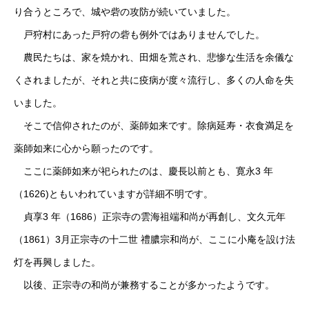
り合うところで、城や砦の攻防が続いていました。
戸狩村にあった戸狩の砦も例外ではありませんでした。
農民たちは、家を焼かれ、田畑を荒され、悲惨な生活を余儀な
くされましたが、それと共に疫病が度々流行し、多くの人命を失
いました。
そこで信仰されたのが、薬師如来です。除病延寿・衣食満足を
薬師如来に心から願ったのです。
ここに薬師如来が祀られたのは、慶長以前とも、寛永3 年
（1626)ともいわれていますが詳細不明です。
貞享3 年（1686）正宗寺の雲海祖端和尚が再創し、文久元年
（1861）3月正宗寺の十二世 禮膿宗和尚が、ここに小庵を設け法
灯を再興しました。
以後、正宗寺の和尚が兼務することが多かったようです。