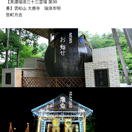
【美濃瑞浪三十三霊場 第30
番】雲松山 大應寺 瑞浪市明
世町月吉
お知らせ
NEWS
瑞浪を知る
FEATURE