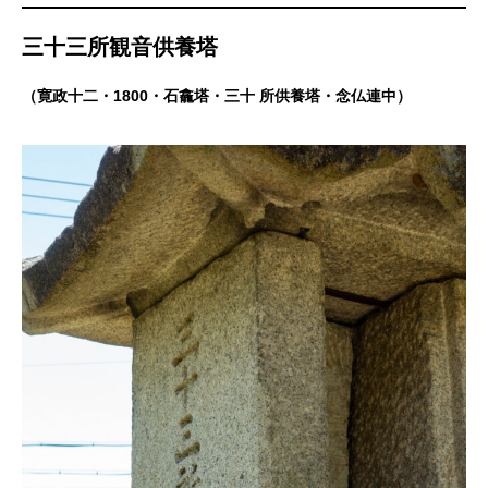
三十三所観音供養塔
（寛政十二・1800・石龕塔・三十 所供養塔・念仏連中）