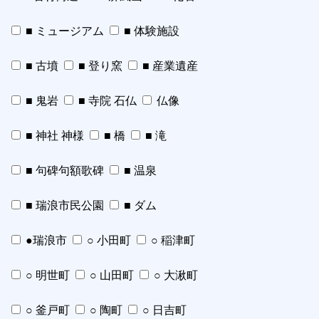
■ ミュージアム
■ 体験施設
■ 古墳
■ 登り窯
■ 産業遺産
■ 鬼岩
■ 寺院 石仏
仏像
■ 神社 神様
■ 橋
■ 滝
■ 句碑句額歌碑
■ 温泉
■ 瑞浪市民公園
■ ダム
●瑞浪市
○ 小田町
○ 稲津町
○ 明世町
○ 山田町
○ 大湫町
○ 釜戸町
○ 陶町
○ 日吉町