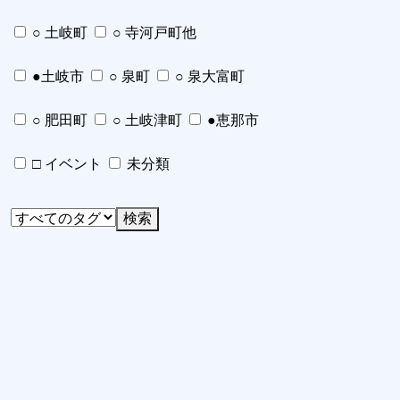
○ 土岐町
○ 寺河戸町他
●土岐市
○ 泉町
○ 泉大富町
○ 肥田町
○ 土岐津町
●恵那市
□ イベント
未分類