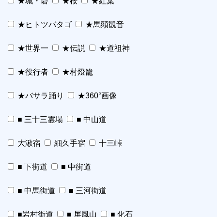
★城・砦
★桜
★紅葉
★ヒトツバタゴ
★馬頭観音
★世界一
★伝説
★道祖神
★役行者
★村燈籠
★バサラ踊り
★360°画像
■ 三十三霊場
■ 中山道
大湫宿
細久手宿
十三峠
■ 下街道
■ 中街道
■ 中馬街道
■ 三河街道
■岩村街道
■ 屏風山
■ 化石