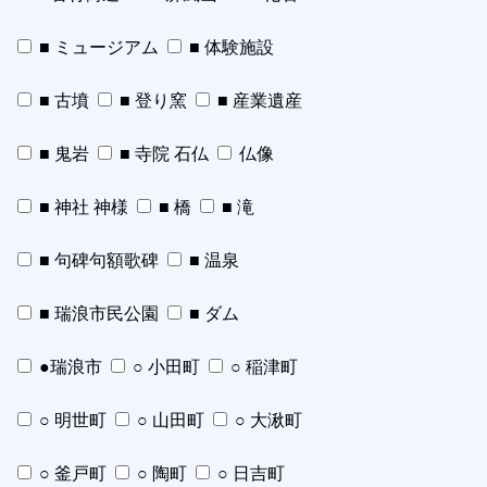
■ ミュージアム
■ 体験施設
■ 古墳
■ 登り窯
■ 産業遺産
■ 鬼岩
■ 寺院 石仏
仏像
■ 神社 神様
■ 橋
■ 滝
■ 句碑句額歌碑
■ 温泉
■ 瑞浪市民公園
■ ダム
●瑞浪市
○ 小田町
○ 稲津町
○ 明世町
○ 山田町
○ 大湫町
○ 釜戸町
○ 陶町
○ 日吉町