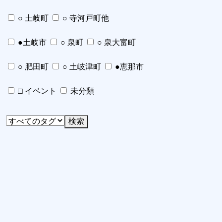
○ 土岐町
○ 寺河戸町他
●土岐市
○ 泉町
○ 泉大富町
○ 肥田町
○ 土岐津町
●恵那市
□ イベント
未分類