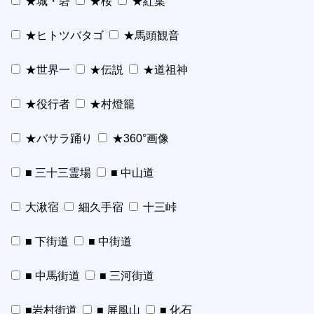
★城・砦
★桜
★紅葉
★ヒトツバタゴ
★馬頭観音
★世界一
★伝説
★道祖神
★役行者
★村燈籠
★バサラ踊り
★360°画像
■ 三十三霊場
■ 中山道
大湫宿
細久手宿
十三峠
■ 下街道
■ 中街道
■ 中馬街道
■ 三河街道
■岩村街道
■ 屏風山
■ 化石