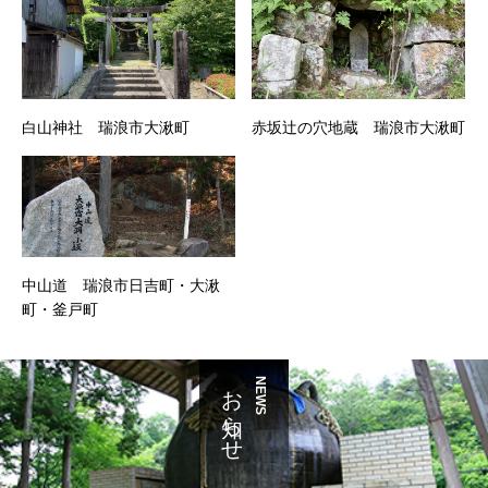
白山神社 瑞浪市大湫町
赤坂辻の穴地蔵 瑞浪市大湫町
中山道 瑞浪市日吉町・大湫
町・釜戸町
お知らせ
NEWS