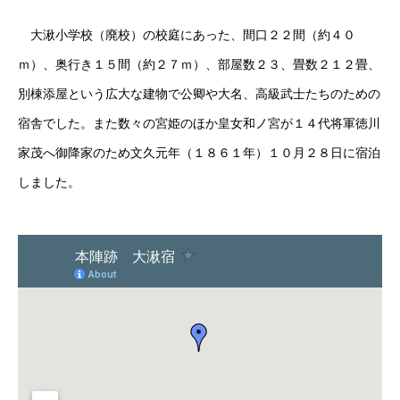
大湫小学校（廃校）の校庭にあった、間口２２間（約４０
ｍ）、奥行き１５間（約２７ｍ）、部屋数２３、畳数２１２畳、
別棟添屋という広大な建物で公卿や大名、高級武士たちのための
宿舎でした。また数々の宮姫のほか皇女和ノ宮が１４代将軍徳川
家茂へ御降家のため文久元年（１８６１年）１０月２８日に宿泊
しました。