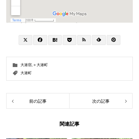
より大きな地図で
本陣跡 大湫宿
を表示
大湫宿
,
○ 大湫町
大湫町
前の記事
次の記事
関連記事