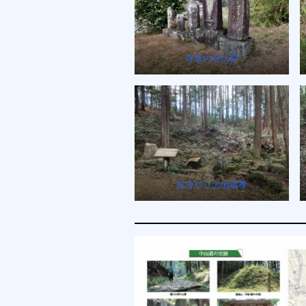
寺坂の石仏群
尻冷やしの地蔵尊