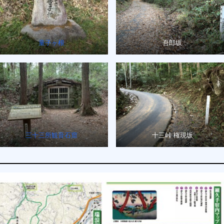
童子ヶ根
吾郎坂
三十三所観音石窟
十三峠 権現坂