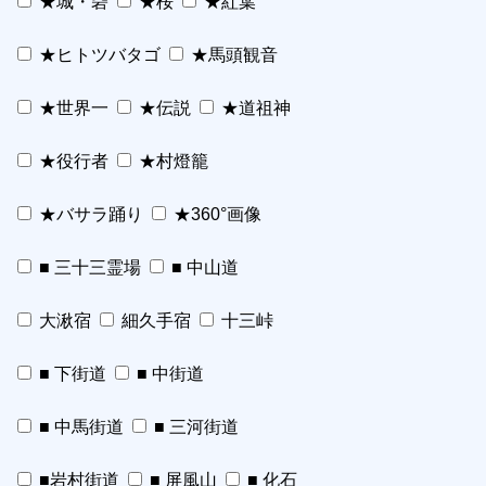
★城・砦
★桜
★紅葉
★ヒトツバタゴ
★馬頭観音
★世界一
★伝説
★道祖神
★役行者
★村燈籠
★バサラ踊り
★360°画像
■ 三十三霊場
■ 中山道
大湫宿
細久手宿
十三峠
■ 下街道
■ 中街道
■ 中馬街道
■ 三河街道
■岩村街道
■ 屏風山
■ 化石