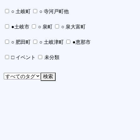
○ 土岐町
○ 寺河戸町他
●土岐市
○ 泉町
○ 泉大富町
○ 肥田町
○ 土岐津町
●恵那市
□ イベント
未分類