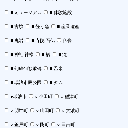
■ ミュージアム
■ 体験施設
■ 古墳
■ 登り窯
■ 産業遺産
■ 鬼岩
■ 寺院 石仏
仏像
■ 神社 神様
■ 橋
■ 滝
■ 句碑句額歌碑
■ 温泉
■ 瑞浪市民公園
■ ダム
●瑞浪市
○ 小田町
○ 稲津町
○ 明世町
○ 山田町
○ 大湫町
○ 釜戸町
○ 陶町
○ 日吉町