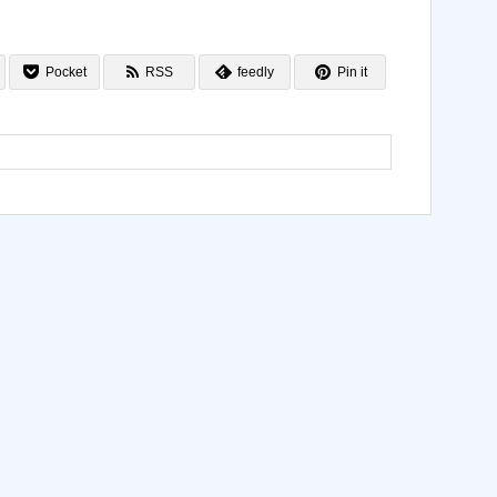
Pocket
RSS
feedly
Pin it