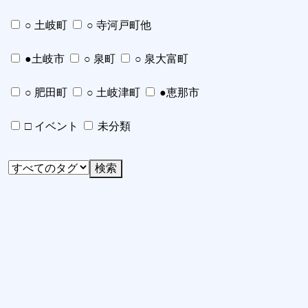
○ 土岐町
○ 寺河戸町他
●土岐市
○ 泉町
○ 泉大富町
○ 肥田町
○ 土岐津町
●恵那市
□ イベント
未分類