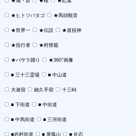
★城・砦
★桜
★紅葉
★ヒトツバタゴ
★馬頭観音
★世界一
★伝説
★道祖神
★役行者
★村燈籠
★バサラ踊り
★360°画像
■ 三十三霊場
■ 中山道
大湫宿
細久手宿
十三峠
■ 下街道
■ 中街道
■ 中馬街道
■ 三河街道
■岩村街道
■ 屏風山
■ 化石