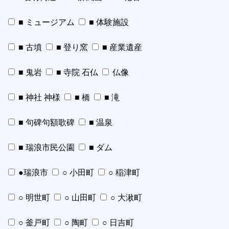
■ ミュージアム
■ 体験施設
■ 古墳
■ 登り窯
■ 産業遺産
■ 鬼岩
■ 寺院 石仏
仏像
■ 神社 神様
■ 橋
■ 滝
■ 句碑句額歌碑
■ 温泉
■ 瑞浪市民公園
■ ダム
●瑞浪市
○ 小田町
○ 稲津町
○ 明世町
○ 山田町
○ 大湫町
○ 釜戸町
○ 陶町
○ 日吉町