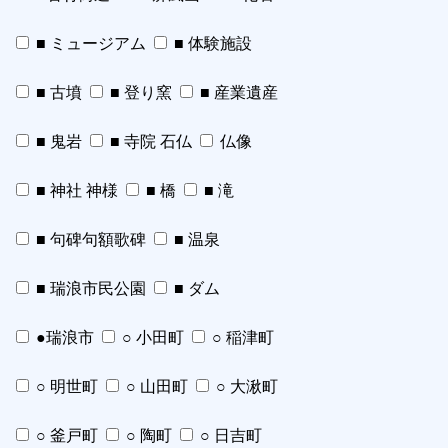
■ ミュージアム
■ 体験施設
■ 古墳
■ 登り窯
■ 産業遺産
■ 鬼岩
■ 寺院 石仏
仏像
■ 神社 神様
■ 橋
■ 滝
■ 句碑句額歌碑
■ 温泉
■ 瑞浪市民公園
■ ダム
●瑞浪市
○ 小田町
○ 稲津町
○ 明世町
○ 山田町
○ 大湫町
○ 釜戸町
○ 陶町
○ 日吉町