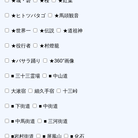
★城・砦
★桜
★紅葉
★ヒトツバタゴ
★馬頭観音
★世界一
★伝説
★道祖神
★役行者
★村燈籠
★バサラ踊り
★360°画像
■ 三十三霊場
■ 中山道
大湫宿
細久手宿
十三峠
■ 下街道
■ 中街道
■ 中馬街道
■ 三河街道
■岩村街道
■ 屏風山
■ 化石