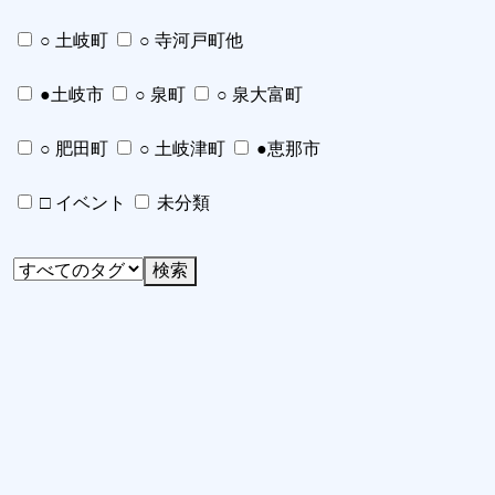
○ 土岐町
○ 寺河戸町他
●土岐市
○ 泉町
○ 泉大富町
○ 肥田町
○ 土岐津町
●恵那市
□ イベント
未分類